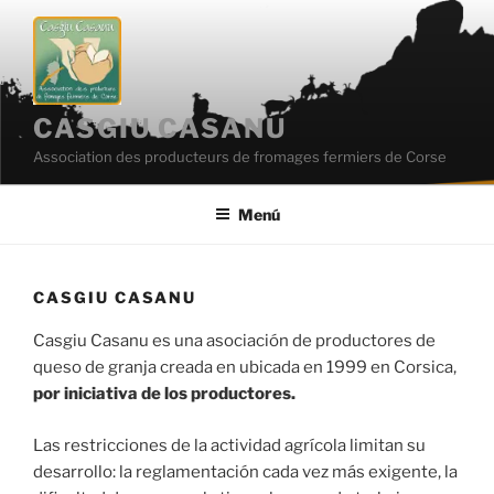
Saltar
al
contenido
CASGIU CASANU
Association des producteurs de fromages fermiers de Corse
Menú
CASGIU CASANU
Casgiu Casanu es una asociación de productores de
queso de granja creada en ubicada en 1999 en Corsica,
por iniciativa de los productores.
Las restricciones de la actividad agrícola limitan su
desarrollo: la reglamentación cada vez más exigente, la