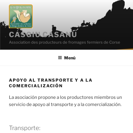
Saltar
al
contenido
CASGIU CASANU
Association des producteurs de fromages fermiers de Corse
Menú
APOYO AL TRANSPORTE Y A LA
COMERCIALIZACIÓN
La asociación propone a los productores miembros un
servicio de apoyo al transporte y a la comercialización.
Transporte: