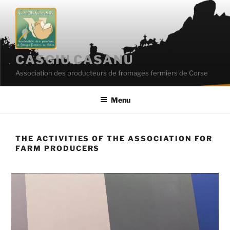
Skip
to
content
CASGIU CASANU
Association des producteurs de fromages fermiers de Corse
Menu
THE ACTIVITIES OF THE ASSOCIATION FOR
FARM PRODUCERS