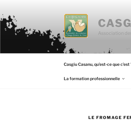
Aller
au
contenu
CASG
principal
Association de
Casgiu Casanu, qu’est-ce que c’est 
La formation professionnelle
LE FROMAGE FE