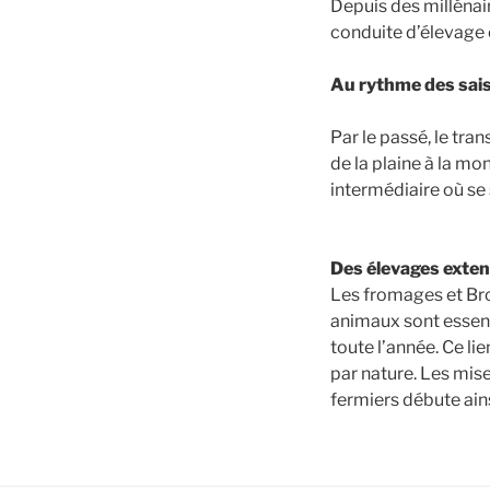
Depuis des millénair
conduite d’élevage 
Au rythme des sai
Par le passé, le tra
de la plaine à la m
intermédiaire où se 
Des élevages exten
Les fromages et Bro
animaux sont essent
toute l’année. Ce li
par nature. Les mise
fermiers débute ains