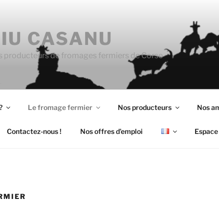
IU CASANU
s producteurs de fromages fermiers de Corse
?
Le fromage fermier
Nos producteurs
Nos a
Contactez-nous !
Nos offres d’emploi
Espace 
RMIER