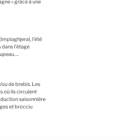
tagne » grâce à une
impiaghjera), l’été
 dans l’étage
roupeau….
/ou de brebis. Les
 où ils circulent
roduction saisonnière
ages et brocciu