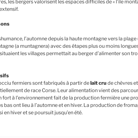
es, les bergers valorisent les espaces difficiles de « l’île mon
extensif.
sons
nshumance, l’automne depuis la haute montagne vers la plage (
ontagne (a muntagnera) avec des étapes plus ou moins longues
situaient les villages permettait au berger d’alimenter son t
sifs
cciu fermiers sont fabriqués à partir de
lait cru
de chèvres et
iellement de race Corse. Leur alimentation vient des parcours
en fort à l’environnement fait de la production fermière une p
s bas ont lieu à l’automne et en hiver. La production de from
i en hiver et se poursuit jusqu’en été.