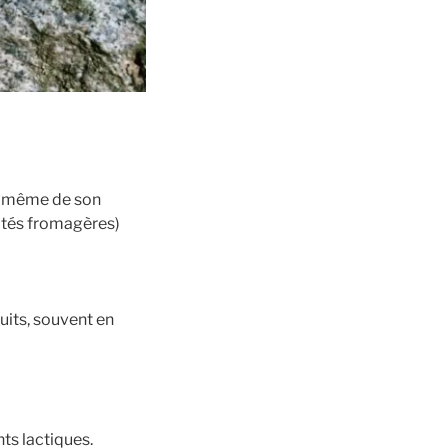
ieu même de son
ités fromagères)
uits, souvent en
ts lactiques.