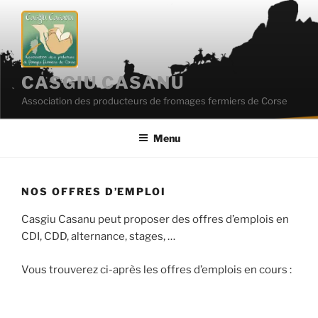
Aller
au
contenu
principal
CASGIU CASANU
Association des producteurs de fromages fermiers de Corse
Menu
NOS OFFRES D’EMPLOI
Casgiu Casanu peut proposer des offres d’emplois en
CDI, CDD, alternance, stages, …
Vous trouverez ci-après les offres d’emplois en cours :