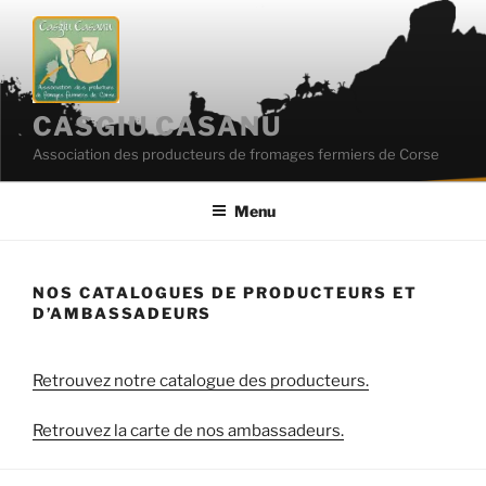
Aller
au
contenu
principal
CASGIU CASANU
Association des producteurs de fromages fermiers de Corse
Menu
NOS CATALOGUES DE PRODUCTEURS ET
D’AMBASSADEURS
Retrouvez notre catalogue des producteurs.
Retrouvez la carte de nos ambassadeurs.