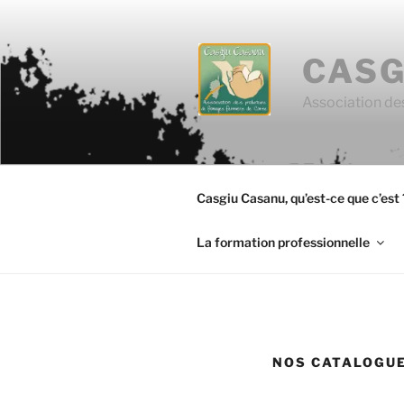
Aller
au
contenu
CASG
principal
Association de
Casgiu Casanu, qu’est-ce que c’est 
La formation professionnelle
NOS CATALOGUE