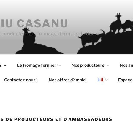
IU CASANU
s producteurs de fromages fermiers de Corse
?
Le fromage fermier
Nos producteurs
Nos a
Contactez-nous !
Nos offres d’emploi
Espace 
S DE PRODUCTEURS ET D’AMBASSADEURS