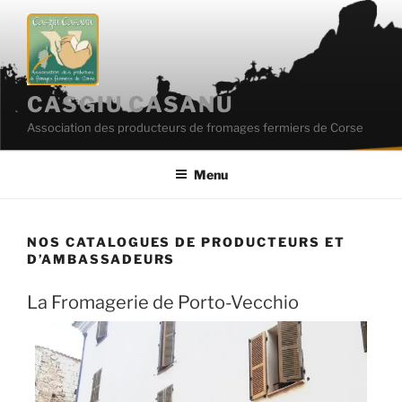
Aller
au
contenu
principal
CASGIU CASANU
Association des producteurs de fromages fermiers de Corse
Menu
NOS CATALOGUES DE PRODUCTEURS ET
D’AMBASSADEURS
La Fromagerie de Porto-Vecchio