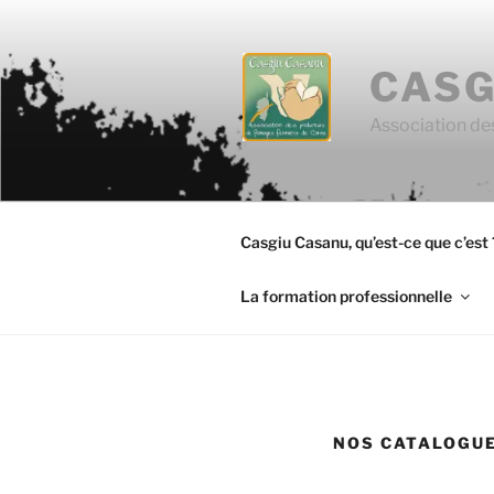
Aller
au
contenu
CASG
principal
Association de
Casgiu Casanu, qu’est-ce que c’est 
La formation professionnelle
NOS CATALOGUE