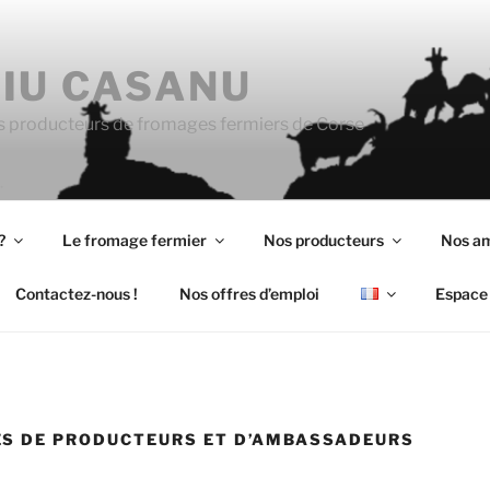
IU CASANU
s producteurs de fromages fermiers de Corse
?
Le fromage fermier
Nos producteurs
Nos a
Contactez-nous !
Nos offres d’emploi
Espace 
S DE PRODUCTEURS ET D’AMBASSADEURS