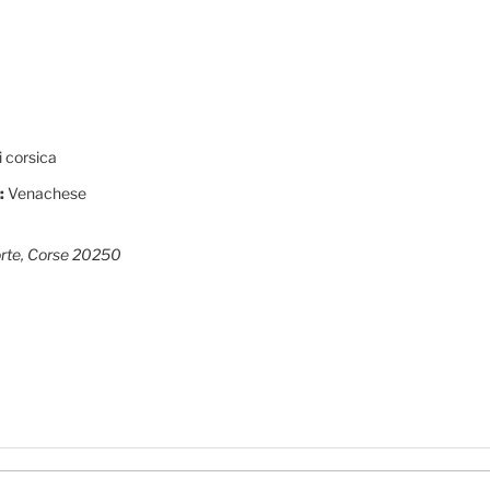
i corsica
:
Venachese
rte, Corse
20250